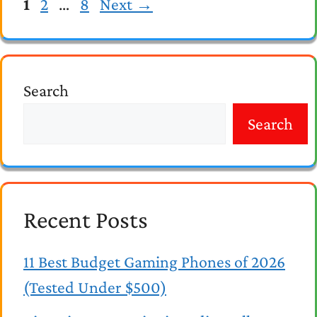
Page
Page
Page
1
2
…
8
Next
→
Search
Search
Recent Posts
11 Best Budget Gaming Phones of 2026
(Tested Under $500)